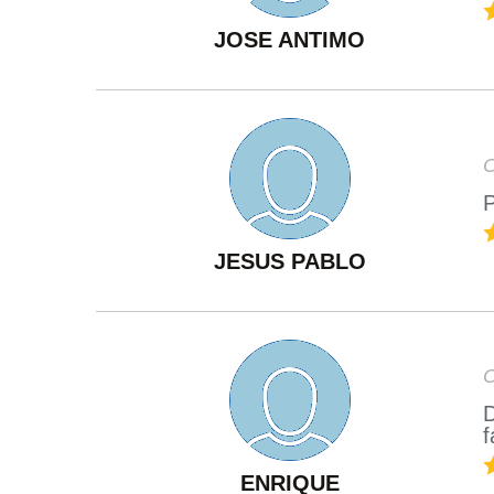
JOSE ANTIMO
O
P
JESUS PABLO
O
D
f
ENRIQUE