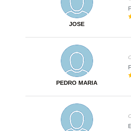
P
JOSE
O
F
PEDRO MARIA
O
E