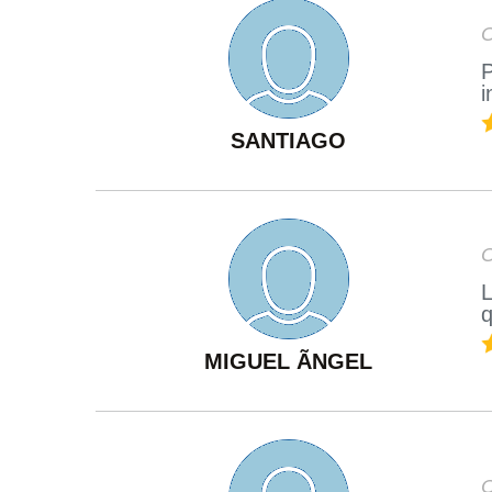
O
P
i
SANTIAGO
O
L
MIGUEL ÃNGEL
O