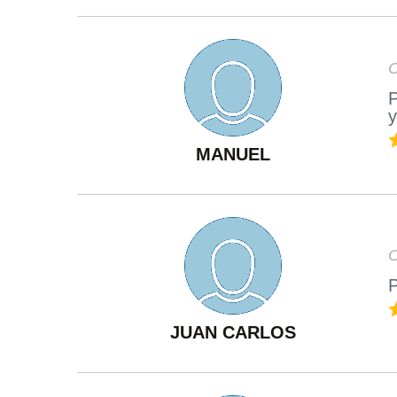
O
P
y
MANUEL
O
P
JUAN CARLOS