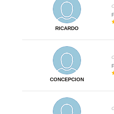
O
P
RICARDO
O
P
CONCEPCION
O